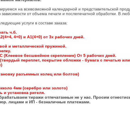
зируемся на всевозможной календарной и представительской прод
 зависимости от объема печати и послепечатной обработки. В лю
ледующие услуги в составе заказа:
ать ч.б.
(4+4, 4+0) и А1(4+0) от 3х рабочих дней.
вой и металлической пружиной.
епку.
 (Клеевое бесшвейное скрепление) От 5 рабочих дней.
(твердый переплет, покрытие обложки - бумага с печатью ил
)
тановку разъемных колец или болтов)
икколо 4мм (серебро или золото)
ь и установка ригеля.
брабатываем тиражи отпечатанные не у нас. Просим отнестись
 юр. лицами и ИП - безналичные платежами.