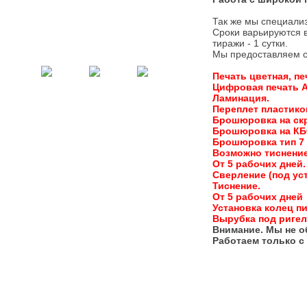
Так же мы специали
Сроки варьируются в
тиражи - 1 сутки.
Мы предоставляем с
Печать цветная, печ
Цифровая печать А2
Ламинация.
Переплет пластико
Брошюровка на скр
Брошюровка на КБС
Брошюровка тип 7 
Возможно тиснение
От 5 рабочих дней.
Сверление (под ус
Тиснение.
От 5 рабочих дней
Установка колец п
Вырубка под ригел
Внимание. Мы не о
Работаем только с