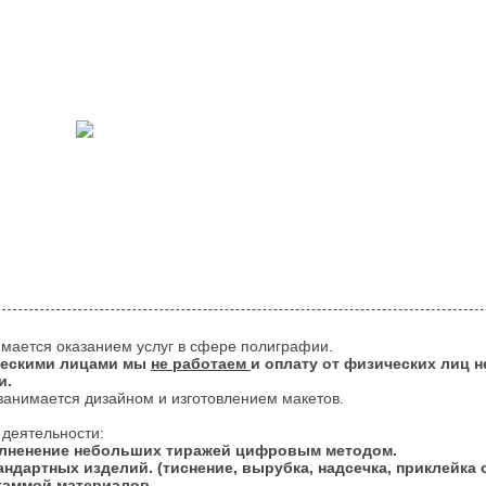
Цены
Контакты
мается оказанием услуг в сфере полиграфии.
ческими лицами мы
не работаем
и оплату от физических лиц 
и.
занимается дизайном и изготовлением макетов.
деятельности:
лненение небольших тиражей цифровым методом.
ндартных изделий. (тиснение, вырубка, надсечка, приклейка ск
гаммой материалов.