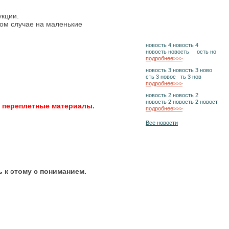
укции.
бом случае на маленькие
новость 4 новость 4
новость новость ость но
подробнее>>>
новость 3 новость 3 ново
сть 3 новос ть 3 нов
подробнее>>>
новость 2 новость 2
новость 2 новость 2 новост
и переплетные материалы.
подробнее>>>
Все новости
 к этому с пониманием.