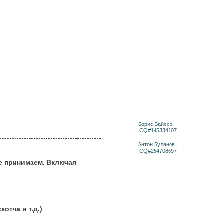
Борис Вайсер
ICQ#145334107
Антон Буланов
ICQ#254708697
не принимаем. Включая
отча и т.д.)