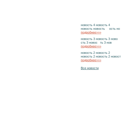
новость 4 новость 4
новость новость ость но
подробнее>>>
новость 3 новость 3 ново
сть 3 новос ть 3 нов
подробнее>>>
новость 2 новость 2
новость 2 новость 2 новост
подробнее>>>
Все новости