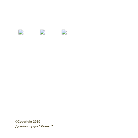
©Copyright 2010
Технические требования
О
Дизайн студия "Ретекс"