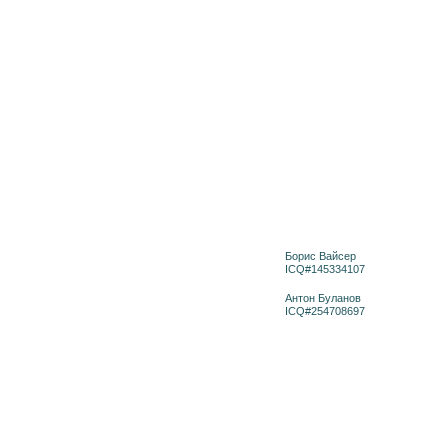
Борис Вайсер
ICQ#145334107
Антон Буланов
ICQ#254708697