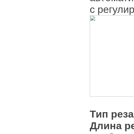
с регули
Тип реза
Длина р