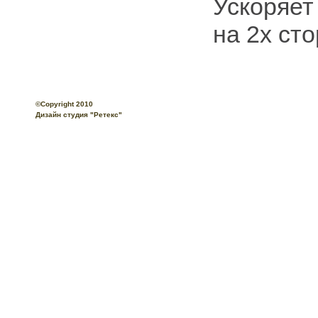
Ускоряет
на 2х ст
©Copyright 2010
Технические требования
О
Дизайн студия "Ретекс"