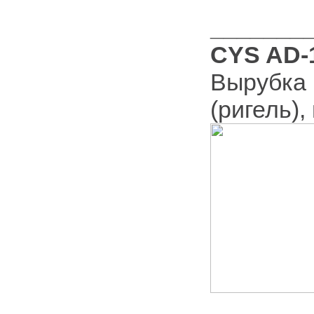
_______
CYS AD-
Вырубка 
(ригель),